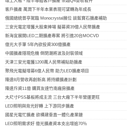
環工入帳、陸半導體客戶擴產 崇越Q4營收看升
客戶擴產 萬潤下半年本業表現可望轉為年成長
俄國總統普亭駕臨 Monocrystal展位 談藍寶石擴產補助
三安光電定增獲大股東捧場 擬募資39億人民幣擴產
新海宜展開LED二期擴產專案 將引進20台MOCVD
億光大手筆 5年內欲投資300億擴產
中國擴產隱現危機 倒閉潮將波及封裝領域
天津三安光電獲1200萬人民幣補貼助擴產
聚飛光電擬增募6億人民幣 助力LED擴產項目
隆達8月營收再創新高 將持續擴產計劃
隆達斥資11億 購買友達竹南廠房擴產
大尺寸PSS基板將成主流 三台大廠下半年營運更旺
LED照明與背光好轉 上下游同步擴產
國星光電忙擴產 欲構建垂直一體化產業鏈
LED照明需求好 億光擴產資本支出增逾70％