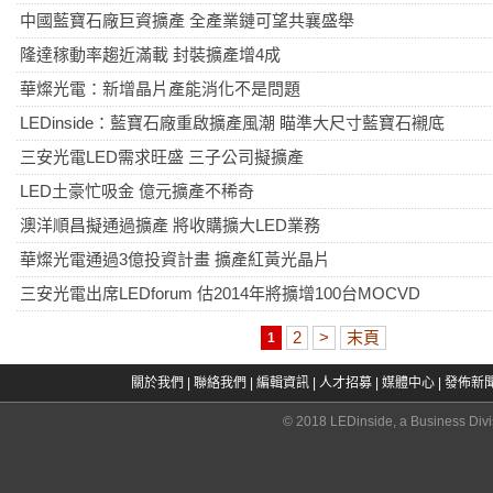
中國藍寶石廠巨資擴產 全產業鏈可望共襄盛舉
隆達稼動率趨近滿載 封裝擴產增4成
華燦光電：新增晶片產能消化不是問題
LEDinside：藍寶石廠重啟擴產風潮 瞄準大尺寸藍寶石襯底
三安光電LED需求旺盛 三子公司擬擴產
LED土豪忙吸金 億元擴產不稀奇
澳洋順昌擬通過擴產 將收購擴大LED業務
華燦光電通過3億投資計畫 擴產紅黃光晶片
三安光電出席LEDforum 估2014年將擴增100台MOCVD
2
>
末頁
1
關於我們
|
聯絡我們
|
編輯資訊
|
人才招募
|
媒體中心
|
發佈新
© 2018 LEDinside, a Business Divi