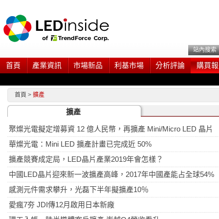
站內搜索
首頁
產業資訊
市場新品
利基市場
分析評論
購買報
首頁
>
擴產
擴產
聚燦光電擬定增募資 12 億人民幣，再擴產 Mini/Micro LED 晶片
華燦光電：Mini LED 擴產計畫已完成近 50%
擴產競賽成定局，LED晶片產業2019年會怎樣？
中國LED晶片迎來新一波擴產高峰，2017年中國產能占全球54%
感測元件需求攀升，光磊下半年擬擴產10％
愛瘋7夯 JDI傳12月啟用日本新廠