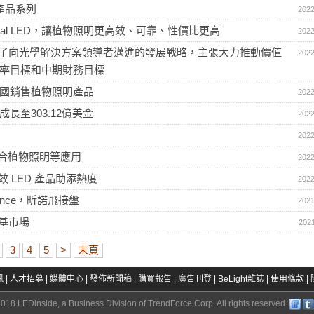
 產品系列
2022
imal LED，讓植物照明更高效、可靠、性價比更高
2022
了向光學解決方案領導者邁進的發展戰略，主張大力推動價值
2022
潤率目標和中期財務目標
，於美國銷售植物照明產品
2022
有望成長至303.12億美金
2022
2022
適合植物照明等應用
2022
 LED 產品助添熱度
2022
nce，昕諾飛接盤
2021
利基市場
2021
3
4
5
>
末頁
訊
|
人才招募
|
媒體中心
|
發佈新聞稿
|
購買報告
|
廣告刊登
|
BeLight雜誌
|
使用條款
|
018 LEDinside, a Business Division of
TrendForce Corp.
All rights reserved.