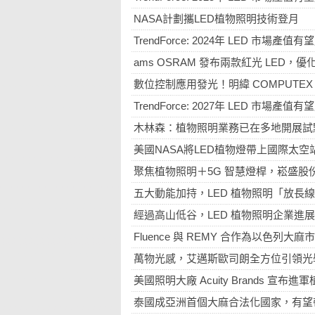
NASA計劃攜LED植物照明技術登月
TrendForce: 2024年 LED 市場產值
ams OSRAM 發布兩款紅光 LED，
數位控制應用發光！明緯 COMPUTE
TrendForce: 2027年 LED 市場產值
木林森：植物照明業務已在多地開展試
美國NASA將LED植物燈帶上國際太空
聚焦植物照明＋5G 智慧燈桿，崧盛股份擬
五大動能加持，LED 植物照明「放長
經過高山低谷，LED 植物照明企業進
Fluence 與 REMY 合作為以色列
萬物光感，艾邁斯歐司朗全方位引領光
美國照明大廠 Acuity Brands 宣布
泰國成亞洲首個大麻合法化國家，有望