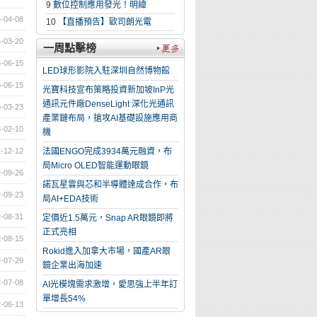
9
數位控制應用發光！明緯
-04-08
10
【直播預告】歐司朗光電
-03-20
一周點擊榜
-06-15
LED球形影院入駐深圳自然博物館
-06-15
光寶科技宣布策略投資新加坡InP光
通訊元件廠DenseLight 深化光通訊
-03-23
產業鏈布局，搶攻AI基礎設施應用商
-02-10
機
-12-12
法國ENGO完成3934萬元融資，布
局Micro OLED智能運動眼鏡
-09-26
諾瓦星雲與芯和半導體達成合作，布
-09-23
局AI+EDA技術
-08-31
定價近1.5萬元，Snap AR眼鏡即將
正式亮相
-08-15
Rokid進入加拿大市場，國產AR眼
-07-29
鏡企業出海加速
-07-08
AI光模塊需求激增，愛思強上半年訂
單增長54%
-06-13