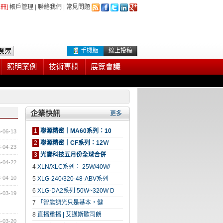
註冊]
帳戶管理
|
聯絡我們
|
常見問題
手機版
線上投稿
照明案例
技術專欄
展覽會議
企業快訊
更多
1
聯源精密｜MA60系列：10
-06-13
2
聯源精密｜CF系列：12V/
-04-23
3
光寶科技五月份全球合併
-04-22
4
XLN/XLC系列： 25W/40W/
-04-10
5
XLG-240/320-48-ABV系列
6
XLG-DA2系列 50W~320W D
-03-19
7
「智能調光只是基本，健
8
直播重播 | 艾邁斯歐司朗
-03-20