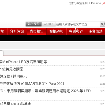
您好, 歡迎來到LEDinside
[
站內搜索
Google
市場
分析評論
購買報告
價格趨勢
專題報導
產業訪談
ni/Micro LED及汽車照明等
2026
.39億美元收購案
2026
 光通訊與互動 / 透明顯示
2026
決方案 SMARTLED™ Pure 0201
2026
、UV/IR LED、車用照明與顯示、農業照明應用市場穩定 2026 年 LED
2026
有望成長至130.03億美金
2025